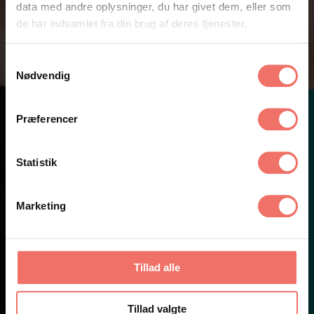
data med andre oplysninger, du har givet dem, eller som
de har indsamlet fra din brug af deres tjenester.
Samtykkevalg
Nødvendig
Præferencer
Afspil video
Statistik
Marketing
I
v
i
t
a
t
i
o
n
t
i
r
n
d
v
i
s
n
i
n
Tillad alle
Tillad valgte