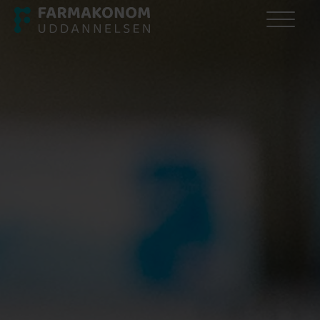
Om os
Om os
Alle os på farmakonomuddannelsen
Uddannelsesudvalg
Kvalitetssikring